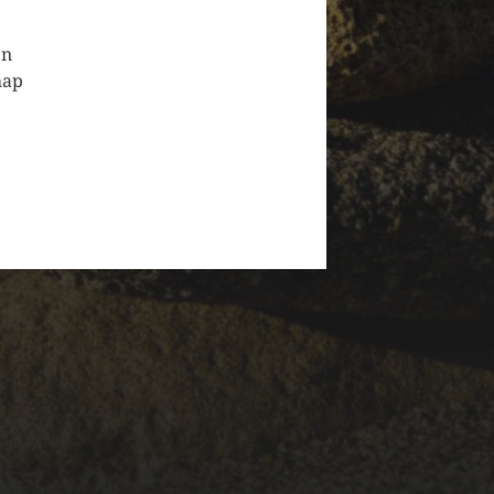
en
hap