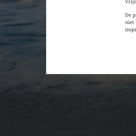
Vrij
De p
niet
insp