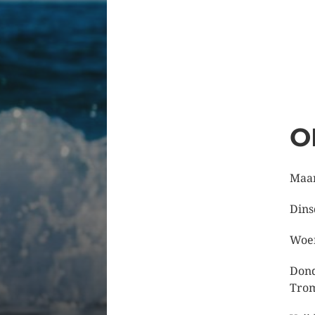
O
Maan
Dins
Woen
Dond
Tro