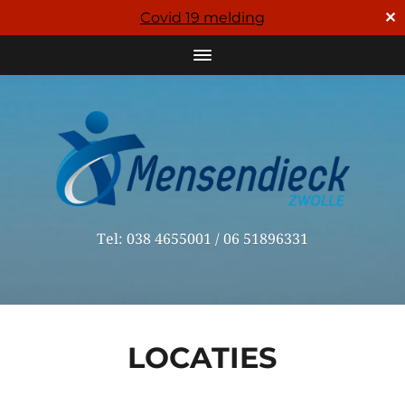
✕
Covid 19 melding
Tel: 038 4655001 / 06 51896331
LOCATIES